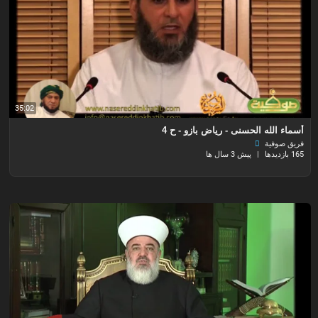
35:02
أسماء الله الحسنى - رياض بازو - ح 4
فريق صوفية
165 بازدیدها
|
پیش 3 سال ها