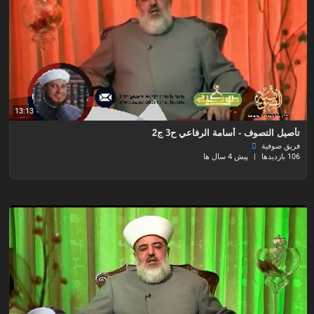
13:13
تأصيل التصوف - أسامة الرفاعي ح3 ج2
فريق صوفية
106 بازدیدها
|
پیش 4 سال ها