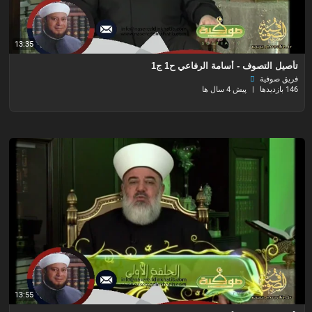
13:35
تأصيل التصوف - أسامة الرفاعي ح1 ج1
فريق صوفية
146 بازدیدها
|
پیش 4 سال ها
13:55