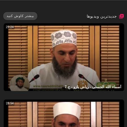
جدیدترین ویدیوها
بیشتر کاوش کنید
29:24
أسماء الله الحسنى - رياض بازو - ح 7
28:54