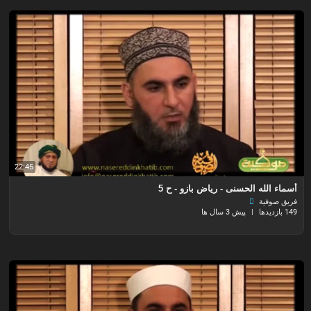
22:45
أسماء الله الحسنى - رياض بازو - ح 5
فريق صوفية
149 بازدیدها
|
پیش 3 سال ها