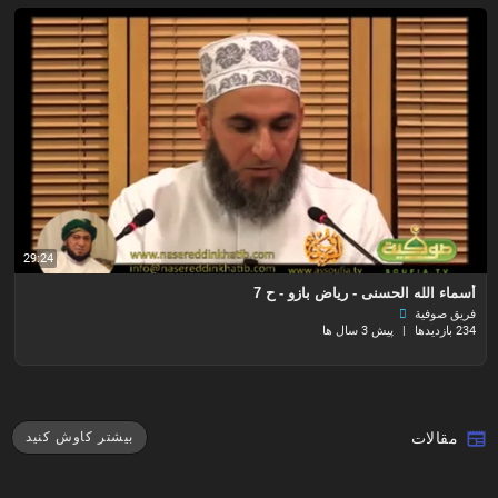
29:24
أسماء الله الحسنى - رياض بازو - ح 7
فريق صوفية
234 بازدیدها
|
پیش 3 سال ها
مقالات
بیشتر کاوش کنید