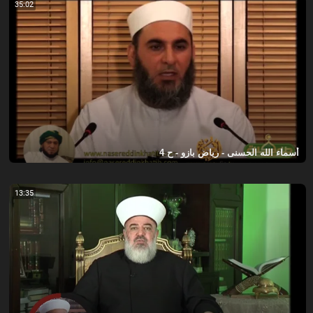
35:02
أسماء الله الحسنى - رياض بازو - ح 4
13:35