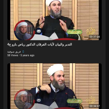
00:37:04
التدبر والبيان لآيات الفرقان الدكتور رياض بازو ح4
فريق صوفية
58 Views
·
5 years ago
00:34:07